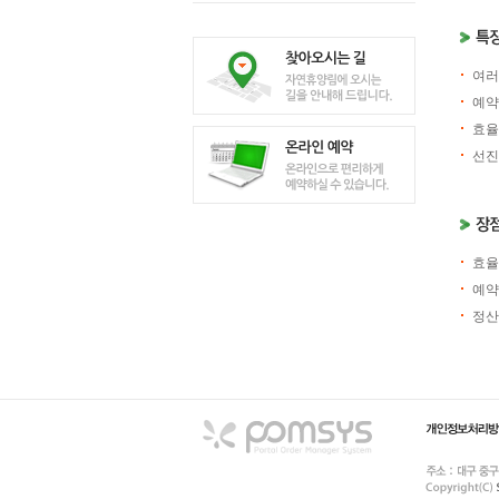
여러
예약
효율
선진
효율
예약
정산