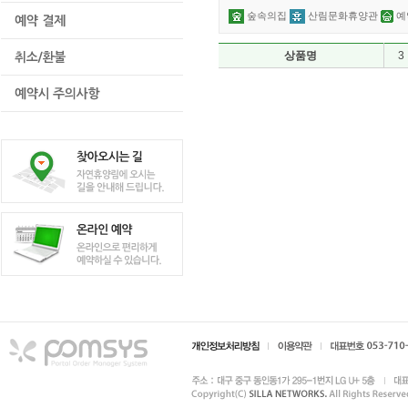
숲속의집
산림문화휴양관
예
상품명
3